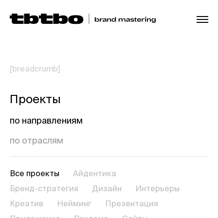
[breadcrumb]
Проекты
по направлениям
по отраслям
Все проекты
Айдентика
Бренд-стратегия
Дизайн
Интерьеры
Креатив
Нейминг
Презентация