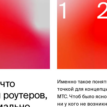
 что
Именно такое поняти
точкой для концепц
̆ роутеров,
МТС. Чтоб было ясно 
ни у кого не возник