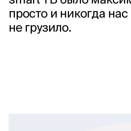
smart ТВ было макси
просто и никогда нас
не грузило.