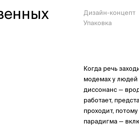
твенных
Дизайн-концепт
Упаковка
Когда речь заходи
модемах у людей
диссонанс — врод
работает, предст
проходит, потому
парадигма — вклю