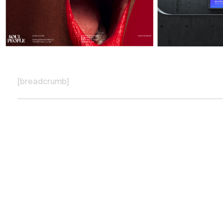
[breadcrumb]
УСЛУГИ