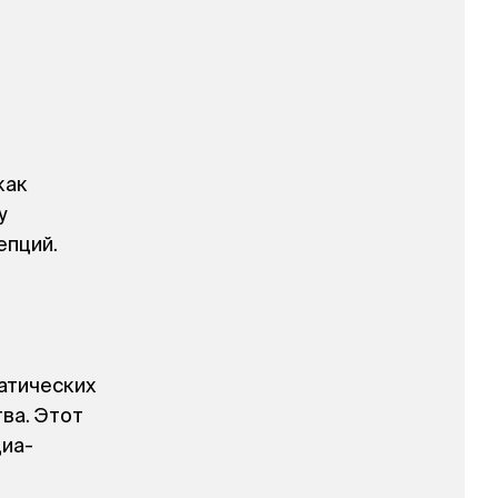
как
у
епций.
атических
ва. Этот
диа-