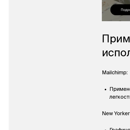
Прим
испо
Mailchimp:
Примене
легкост
New Yorker