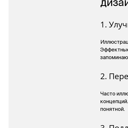
диза
1. Улу
Иллюстрац
Эффектные
запоминаю
2. Пер
Часто иллю
концепций
понятной.
3. Под