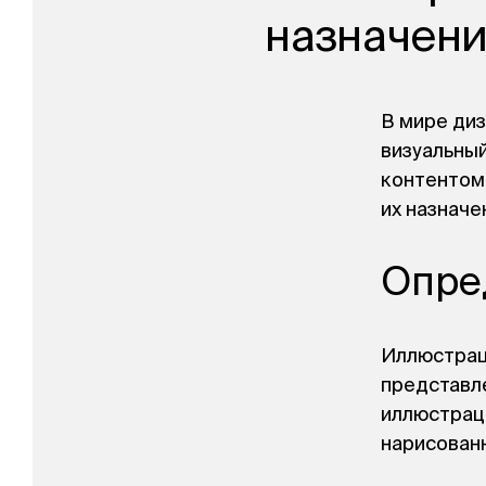
назначени
В мире диз
визуальны
контентом
их назначе
Опре
Иллюстраци
представле
иллюстрац
нарисован