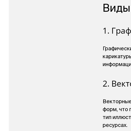
Виды
1. Гра
Графически
карикатуры
информации
2. Век
Векторные
форм, что 
тип иллюст
ресурсах.