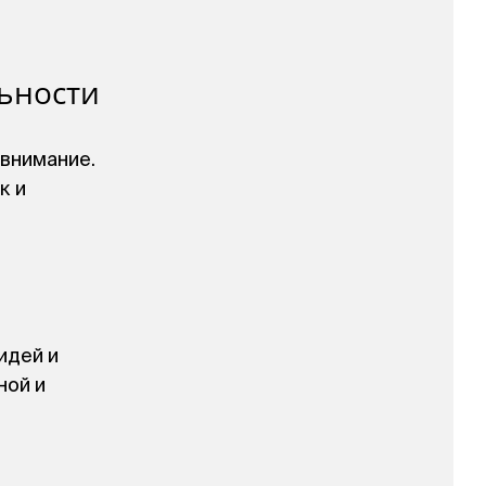
ьности
 внимание.
к и
идей и
ной и