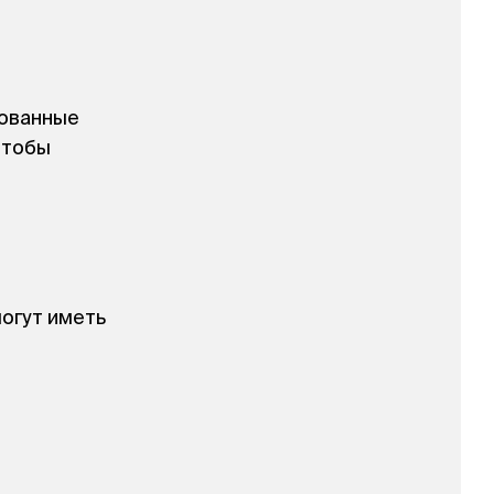
рованные
чтобы
огут иметь