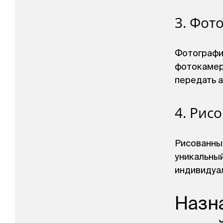
3. Фот
Фотографи
фотокамеро
передать 
4. Рис
Рисованны
уникальны
индивидуал
Назн