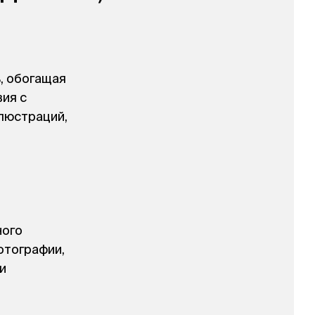
, обогащая
ия с
люстраций,
ного
отографии,
и