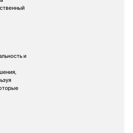
ла
ественный
альность и
шения,
ьзуя
которые